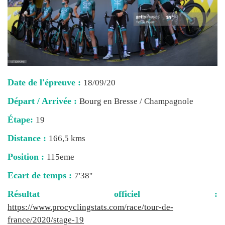
Date de l'épreuve :
18/09/20
Départ / Arrivée :
Bourg en Bresse / Champagnole
Étape:
19
Distance :
166,5 kms
Position :
115eme
Ecart de temps :
7'38''
Résultat officiel :
https://www.procyclingstats.com/race/tour-de-
france/2020/stage-19