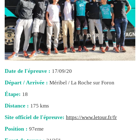
Date de l'épreuve :
17/09/20
Départ / Arrivée :
Méribel / La Roche sur Foron
Étape:
18
Distance :
175 kms
Site officiel de l'épreuve:
https://www.letour.fr/fr
Position :
97eme