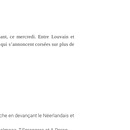
ant, ce mercredi. Entre Louvain et
s qui s’annoncent corsées sur plus de
nche en devançant le Néerlandais et
jelmose, T.Sprengers et A.Peron,