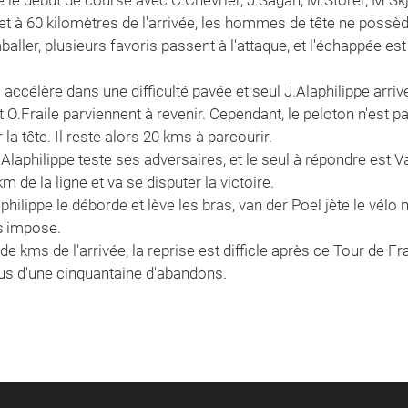
, et à 60 kilomètres de l'arrivée, les hommes de tête ne possè
ler, plusieurs favoris passent à l'attaque, et l'échappée est
accélère dans une difficulté pavée et seul J.Alaphilippe arrive
 O.Fraile parviennent à revenir. Cependant, le peloton n'est pas
la tête. Il reste alors 20 kms à parcourir.
 Alaphilippe teste ses adversaires, et le seul à répondre est 
m de la ligne et va se disputer la victoire.
philippe le déborde et lève les bras, van der Poel jète le vél
s'impose.
e kms de l'arrivée, la reprise est difficle après ce Tour de F
plus d'une cinquantaine d'abandons.