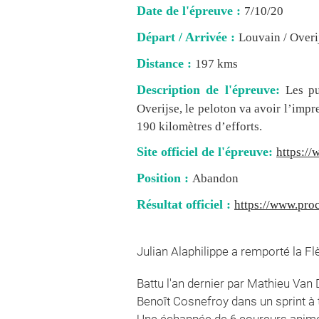
Date de l'épreuve :
7/10/20
Départ / Arrivée :
Louvain / Overi
Distance :
197 kms
Description de l'épreuve:
Les pu
Overijse, le peloton va avoir l’impr
190 kilomètres d’efforts.
Site officiel de l'épreuve:
https://
Position :
Abandon
Résultat officiel :
https://www.proc
Julian Alaphilippe a remporté la 
Battu l'an dernier par Mathieu Van
Benoît Cosnefroy dans un sprint à t
Une échappée de 6 coureurs anime 