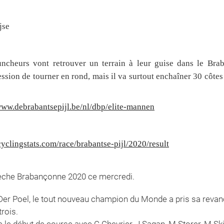
jse
ncheurs vont retrouver un terrain à leur guise dans le Brab
ession de tourner en rond, mais il va surtout enchaîner 30 côte
www.debrabantsepijl.be/nl/dbp/elite-mannen
yclingstats.com/race/brabantse-pijl/2020/result
Flèche Brabançonne 2020 ce mercredi.
 Der Poel, le tout nouveau champion du Monde a pris sa reva
rois.
le début de course avec C.Chevrier, J.Sagan, M.Storer, M.Sk