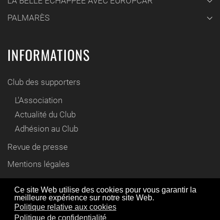
LA BELLE ÉCHAPPÉE AVEC EUROPCAR
PALMARÈS
INFORMATIONS
Club des supporters
L'Association
Actualité du Club
Adhésion au Club
Revue de presse
Mentions légales
Contact
Ce site Web utilise des cookies pour vous garantir la
meilleure expérience sur notre site Web.
En utilisant ce site Web, vous acceptez l'utilisation de
Politique relative aux cookies
© www.cyril-gautier.fr 2012 / 2021
cookies comme décrit dans notre politique de
Politique de confidentialité