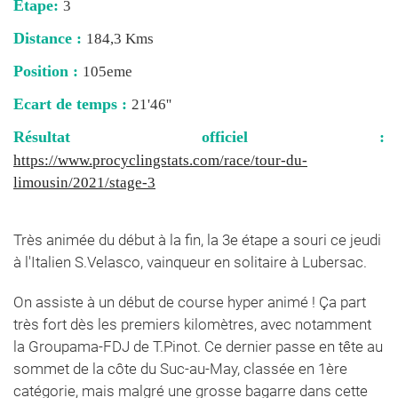
Étape:
3
Distance :
184,3 Kms
Position :
105eme
Ecart de temps :
21'46''
Résultat officiel :
https://www.procyclingstats.com/race/tour-du-
limousin/2021/stage-3
Très animée du début à la fin, la 3e étape a souri ce jeudi
à l'Italien S.Velasco, vainqueur en solitaire à Lubersac.
On assiste à un début de course hyper animé ! Ça part
très fort dès les premiers kilomètres, avec notamment
la Groupama-FDJ de T.Pinot. Ce dernier passe en tête au
sommet de la côte du Suc-au-May, classée en 1ère
catégorie, mais malgré une grosse bagarre dans cette