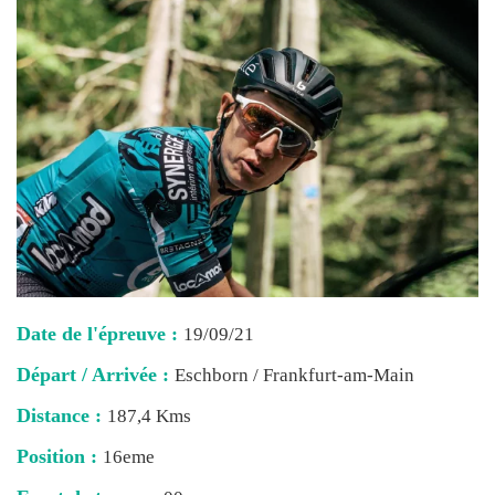
Date de l'épreuve :
19/09/21
Départ / Arrivée :
Eschborn / Frankfurt-am-Main
Distance :
187,4 Kms
Position :
16eme