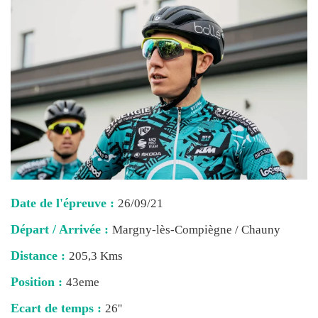
Date de l'épreuve :
26/09/21
Départ / Arrivée :
Margny-lès-Compiègne / Chauny
Distance :
205,3 Kms
Position :
43eme
Ecart de temps :
26''