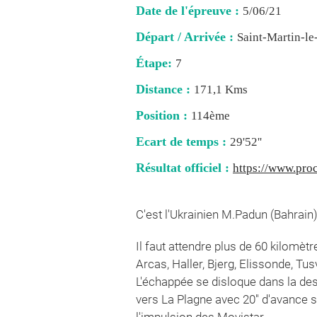
Date de l'épreuve :
5/06/21
Départ / Arrivée :
Saint-Martin-le
Étape:
7
Distance :
171,1 Kms
Position :
114ème
Ecart de temps :
29'52''
Résultat officiel :
https://www.pro
C'est l'Ukrainien M.Padun (Bahrain
Il faut attendre plus de 60 kilomèt
Arcas, Haller, Bjerg, Elissonde, Tus
L'échappée se disloque dans la des
vers La Plagne avec 20'' d'avance s
l'impulsion des Movistar.