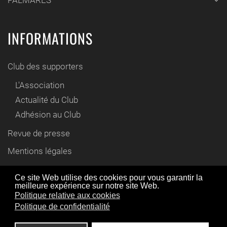
INFORMATIONS
Club des supporters
L'Association
Actualité du Club
Adhésion au Club
Revue de presse
Mentions légales
Contact
Ce site Web utilise des cookies pour vous garantir la
meilleure expérience sur notre site Web.
En utilisant ce site Web, vous acceptez l'utilisation de
Politique relative aux cookies
© www.cyril-gautier.fr 2012 / 2021
cookies comme décrit dans notre politique de
Politique de confidentialité
confidentialité,
en savoir plus
.