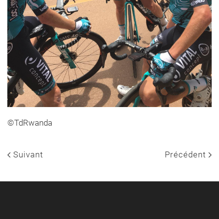
©TdRwanda
Suivant
Précédent