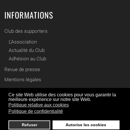
INFORMATIONS
Club des supporters
L'Association
Actualité du Club
Adhésion au Club
Revue de presse
Mentions légales
Contact
Ce site Web utilise des cookies pour vous garantir la
meilleure expérience sur notre site Web.
En utilisant ce site Web, vous acceptez l'utilisation de
Politique relative aux cookies
© www.cyril-gautier.fr 2012 / 2021
cookies comme décrit dans notre politique de
Politique de confidentialité
confidentialité,
en savoir plus
.
Refuser
Autorise les cookies