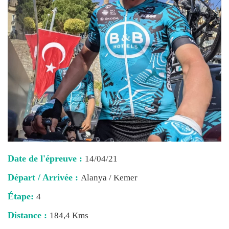
Date de l'épreuve :
14/04/21
Départ / Arrivée :
Alanya / Kemer
Étape:
4
Distance :
184,4 Kms