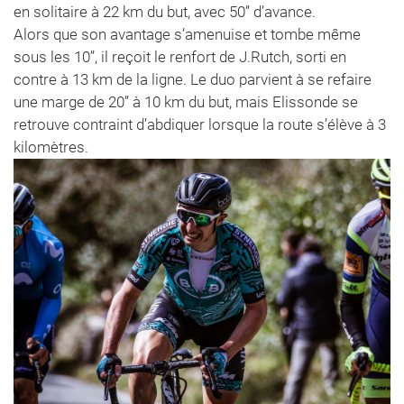
en solitaire à 22 km du but, avec 50’’ d’avance.
Alors que son avantage s’amenuise et tombe même
sous les 10’’, il reçoit le renfort de J.Rutch, sorti en
contre à 13 km de la ligne. Le duo parvient à se refaire
une marge de 20’’ à 10 km du but, mais Elissonde se
retrouve contraint d’abdiquer lorsque la route s’élève à 3
kilomètres.