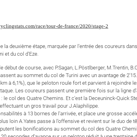
yclingstats.com/race/tour-de-france/2020/stage-2
ce la deuxième étape, marquée par l'entrée des coureurs dan
i et du col d'Eze.
e début de course, avec P.Sagan, L.Pöstlberger, M.Trentin, B.
assent au sommet du col de Turini avec un avantage de 2'15.
8 km à 6,1%), que le peloton roule fort et parvient à rejoindre
que. Les coureurs passent une première fois sur la ligne d'ar
ir : le col des Quatre Chemins. Et c'est la Deceuninck-Quick 
effectuant un gros travail pour J.Alaphilippe.
nsabilités à 13 bornes de l'arrivée, et place une grosse accé
us loin A.Yates passe à l'offensive et revient sur le duo de tê
utent les bonifications au sommet du col des Quatre Chemin
 20 secondes d'avance sur un peloton réduit à une trentaine d'