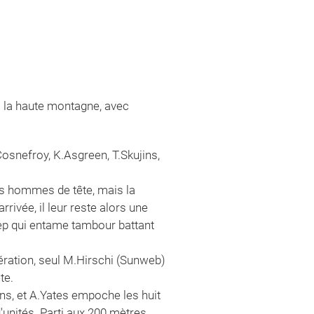
s la haute montagne, avec
Cosnefroy, K.Asgreen, T.Skujins,
 les hommes de tête, mais la
rivée, il leur reste alors une
Step qui entame tambour battant
lération, seul M.Hirschi (Sunweb)
te.
s, et A.Yates empoche les huit
unités. Parti aux 200 mètres,