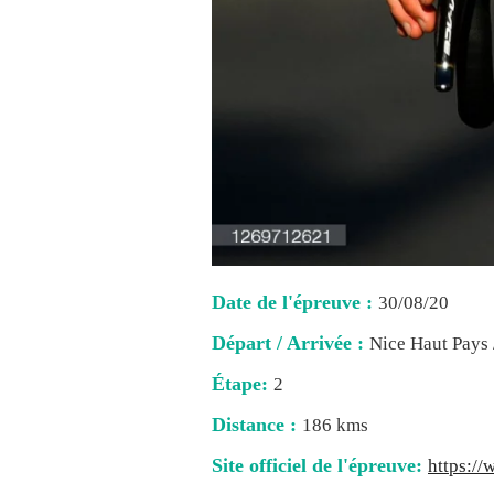
Date de l'épreuve :
30/08/20
Départ / Arrivée :
Nice Haut Pays 
Étape:
2
Distance :
186 kms
Site officiel de l'épreuve:
https://