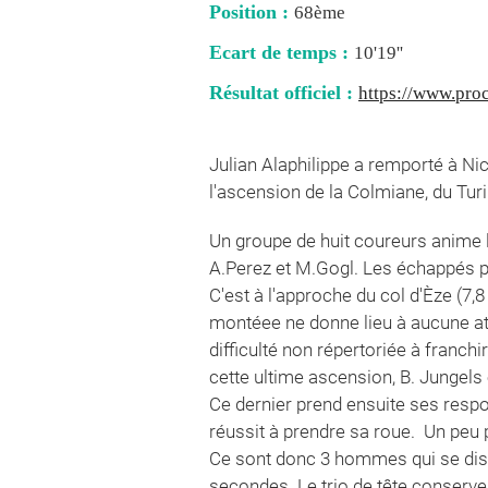
Position :
68ème
Ecart de temps :
10'19''
Résultat officiel :
https://www.proc
Julian Alaphilippe a remporté à Ni
l'ascension de la Colmiane, du Turin
Un groupe de huit coureurs anime l
A.Perez et M.Gogl. Les échappés p
C'est à l'approche du col d'Èze (7,
montéee ne donne lieu à aucune atta
difficulté non répertoriée à franch
cette ultime ascension, B. Jungels 
Ce dernier prend ensuite ses respo
réussit à prendre sa roue. Un peu pl
Ce sont donc 3 hommes qui se disp
secondes. Le trio de tête conserve