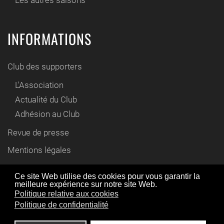
Les autres saisons
INFORMATIONS
Club des supporters
L'Association
Actualité du Club
Adhésion au Club
Revue de presse
Mentions légales
Contact
Ce site Web utilise des cookies pour vous garantir la
meilleure expérience sur notre site Web.
En utilisant ce site Web, vous acceptez l'utilisation de
Politique relative aux cookies
© www.cyril-gautier.fr 2012 / 2021
cookies comme décrit dans notre politique de
Politique de confidentialité
confidentialité,
en savoir plus
.