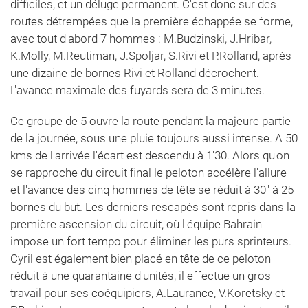
difficiles, et un déluge permanent. C'est donc sur des
routes détrempées que la première échappée se forme,
avec tout d'abord 7 hommes : M.Budzinski, J.Hribar,
K.Molly, M.Reutiman, J.Spoljar, S.Rivi et P.Rolland, après
une dizaine de bornes Rivi et Rolland décrochent.
L'avance maximale des fuyards sera de 3 minutes.
Ce groupe de 5 ouvre la route pendant la majeure partie
de la journée, sous une pluie toujours aussi intense. A 50
kms de l'arrivée l'écart est descendu à 1'30. Alors qu'on
se rapproche du circuit final le peloton accélère l'allure
et l'avance des cinq hommes de tête se réduit à 30'' à 25
bornes du but. Les derniers rescapés sont repris dans la
première ascension du circuit, où l'équipe Bahrain
impose un fort tempo pour éliminer les purs sprinteurs.
Cyril est également bien placé en tête de ce peloton
réduit à une quarantaine d'unités, il effectue un gros
travail pour ses coéquipiers, A.Laurance, V.Koretsky et