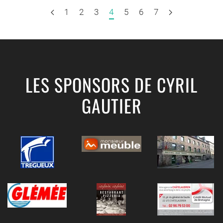
1
2
3
4
5
6
7
LES SPONSORS DE CYRIL
GAUTIER