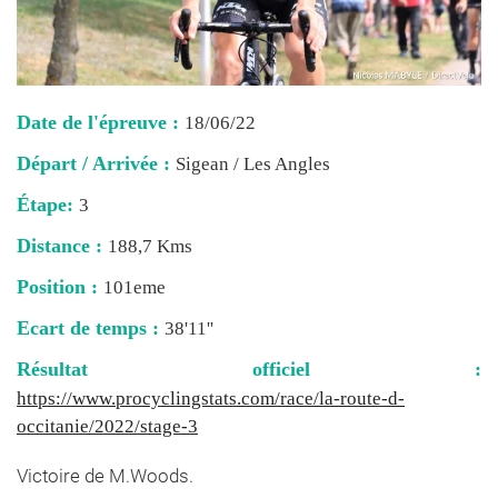
Date de l'épreuve :
18/06/22
Départ / Arrivée :
Sigean / Les Angles
Étape:
3
Distance :
188,7 Kms
Position :
101eme
Ecart de temps :
38'11''
Résultat officiel :
https://www.procyclingstats.com/race/la-route-d-
occitanie/2022/stage-3
Victoire de M.Woods.