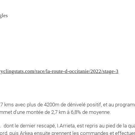
gles
yclingstats.com/race/la-route-d-occitanie/2022/stage-3
88,7 kms avec plus de 4200m de dénivelé positif, et au progra
 sommet d'une montée de 2,7 km à 6,8% de moyenne.
ont le dernier rescapé, I.Arrieta, est repris au pied de la quat
bord, puis Arkea ensuite prennent les commandes et effectue