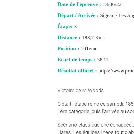
Date de l'épreuve :
18/06/22
Départ / Arrivée :
Sigean / Les An
Étape:
3
Distance :
188,7 Kms
Position :
101eme
Ecart de temps :
38'11''
Résultat officiel :
https://www.proc
Victoire de M.Woods.
C'était l'étape reine ce samedi, 1
1ère catégorie, puis l'arrivée au
Scénario classique une échappée... d
Hares. Les équipes Ineos tout d'a