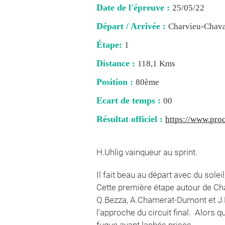
Date de l'épreuve :
25/05/22
Départ / Arrivée :
Charvieu-Chav
Étape:
1
Distance :
118,1 Kms
Position :
80ème
Ecart de temps :
00
Résultat officiel :
https://www.proc
H.Uhlig vainqueur au sprint.
Il fait beau au départ avec du solei
Cette première étape autour de C
Q.Bezza, A.Chamerat-Dumont et J.Ha
l'approche du circuit final. Alors 
fugue ayant lachés prises.