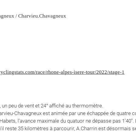
agneux / Charvieu.Chavagneux
yclingstats.com/race/rhone-alpes-isere-tour/2022/stage-1
l, un peu de vent et 24° affiché au thermomètre.
harvieu-Chavagneux est animée par une échappée de quatre c
bets, l'avance maximale du quatuor ne dépasse pas 1'40''. L
qu'il reste 35 kilomètres à parcourir, A.Charrin est désormais