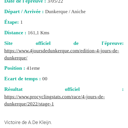
Date de l'épreuve :
3/05/22
Départ / Arrivée :
Dunkerque / Aniche
Étape:
1
Distance :
161,1 Kms
Site officiel de l'épreuve:
https://www.4joursdedunkerque.com/edition-4-jours-de-
dunkerque/
Position :
41eme
Ecart de temps :
00
Résultat officiel :
https://www.procyclingstats.com/race/4-jours-de-
dunkerque/2022/stage-1
Victoire de A.De Kleijn.