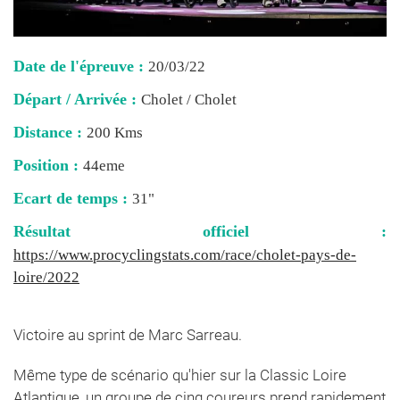
Date de l'épreuve :
20/03/22
Départ / Arrivée :
Cholet / Cholet
Distance :
200 Kms
Position :
44eme
Ecart de temps :
31"
Résultat officiel :
https://www.procyclingstats.com/race/cholet-pays-de-
loire/2022
Victoire au sprint de Marc Sarreau.
Même type de scénario qu'hier sur la Classic Loire
Atlantique, un groupe de cinq coureurs prend rapidement