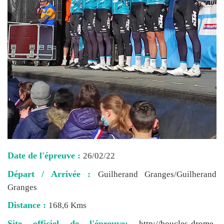
Date de l'épreuve :
26/02/22
Départ / Arrivée :
Guilherand Granges/Guilherand
Granges
Distance :
168,6 Kms
Site officiel de l'épreuve:
http://boucles-drome-