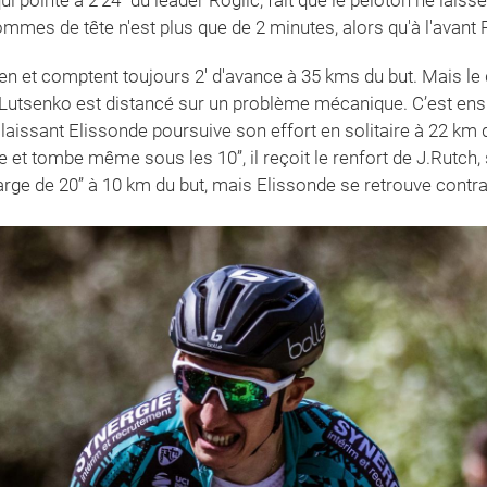
ommes de tête n'est plus que de 2 minutes, alors qu'à l'avant
ien et comptent toujours 2' d'avance à 35 kms du but. Mais le
 Lutsenko est distancé sur un problème mécanique. C’est ensu
laissant Elissonde poursuive son effort en solitaire à 22 km d
t tombe même sous les 10’’, il reçoit le renfort de J.Rutch, s
rge de 20’’ à 10 km du but, mais Elissonde se retrouve contra