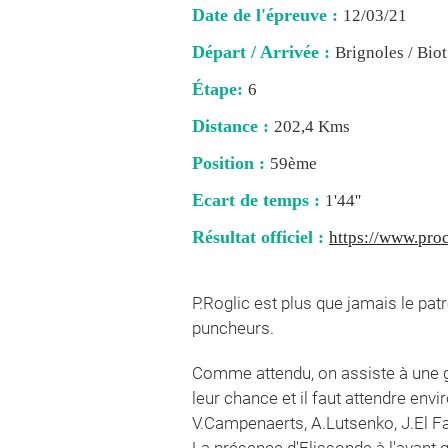
Date de l'épreuve :
12/03/21
Départ / Arrivée :
Brignoles / Biot
Étape:
6
Distance :
202,4 Kms
Position :
59ème
Ecart de temps :
1'44''
Résultat officiel :
https://www.proc
P.Roglic est plus que jamais le pat
puncheurs.
Comme attendu, on assiste à une g
leur chance et il faut attendre envi
V.Campenaerts, A.Lutsenko, J.El Far
La présence d'Elissonde à l'avant qu