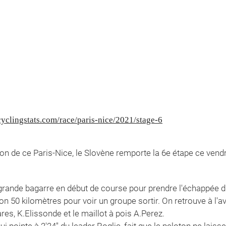
yclingstats.com/race/paris-nice/2021/stage-6
ron de ce Paris-Nice, le Slovène remporte la 6e étape ce vendr
rande bagarre en début de course pour prendre l'échappée du 
ron 50 kilomètres pour voir un groupe sortir. On retrouve à l'av
es, K.Elissonde et le maillot à pois A.Perez.
i pointe à 2'24'' du leader Roglic, fait que le peloton ne laisse