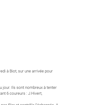
edi à Biot, sur une arrivée pour
jour. Ils sont nombreux à tenter
ant 6 coureurs : J.Hivert,
 pas filer et contrôle l'échappée. A