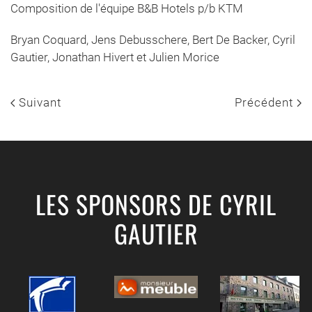
Composition de l'équipe B&B Hotels p/b KTM
Bryan Coquard, Jens Debusschere, Bert De Backer, Cyril
Gautier, Jonathan Hivert et Julien Morice
Suivant
Précédent
LES SPONSORS DE CYRIL
GAUTIER