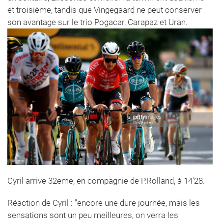
et troisième, tandis que Vingegaard ne peut conserver
son avantage sur le trio Pogacar, Carapaz et Uran.
Cyril arrive 32eme, en compagnie de P.Rolland, à 14'28.
Réaction de Cyril : "encore une dure journée, mais les
sensations sont un peu meilleures, on verra les