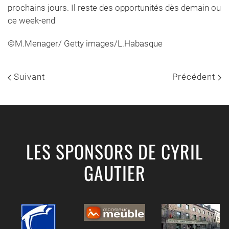
prochains jours. Il reste des opportunités dès demain ou
ce week-end"
©M.Menager/ Getty images/L.Habasque
Suivant
Précédent
LES SPONSORS DE CYRIL
GAUTIER