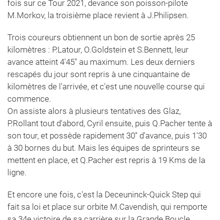
fois sur ce Tour 2021, devance son poisson-pilote
M.Morkov, la troisième place revient à J.Philipsen.
Trois coureurs obtiennent un bon de sortie après 25
kilomètres : P.Latour, O.Goldstein et S.Bennett, leur
avance atteint 4'45" au maximum. Les deux derniers
rescapés du jour sont repris à une cinquantaine de
kilomètres de l'arrivée, et c'est une nouvelle course qui
commence.
On assiste alors à plusieurs tentatives des Glaz,
P.Rollant tout d'abord, Cyril ensuite, puis Q.Pacher tente à
son tour, et possède rapidement 30'' d'avance, puis 1'30
à 30 bornes du but. Mais les équipes de sprinteurs se
mettent en place, et Q.Pacher est repris à 19 Kms de la
ligne.
Et encore une fois, c'est la Deceuninck-Quick Step qui
fait sa loi et place sur orbite M.Cavendish, qui remporte
sa 34e victoire de sa carrière sur la Grande Boucle.