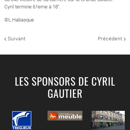
Cyril termine 61eme à 18''.
©L.Habasque
Suivant
Précédent
LES SPONSORS DE CYRIL
GAUTIER