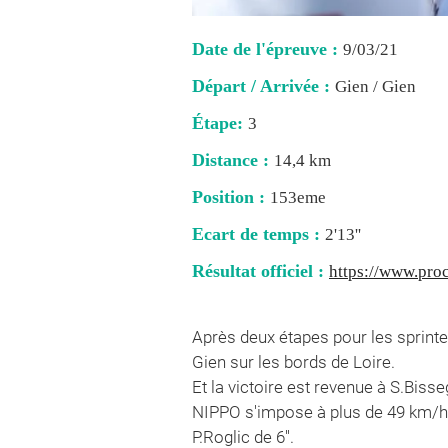
Date de l'épreuve :
9/03/21
Départ / Arrivée :
Gien / Gien
Étape:
3
Distance :
14,4 km
Position :
153eme
Ecart de temps :
2'13''
Résultat officiel :
https://www.proc
Après deux étapes pour les sprinteu
Gien sur les bords de Loire.
Et la victoire est revenue à S.Biss
NIPPO s'impose à plus de 49 km/h,
P.Roglic de 6''.