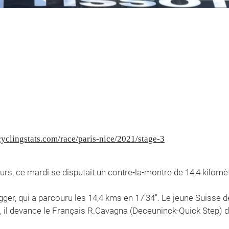
yclingstats.com/race/paris-nice/2021/stage-3
rs, ce mardi se disputait un contre-la-montre de 14,4 kilomètre
egger, qui a parcouru les 14,4 kms en 17'34". Le jeune Suisse 
 il devance le Français R.Cavagna (Deceuninck-Quick Step) d