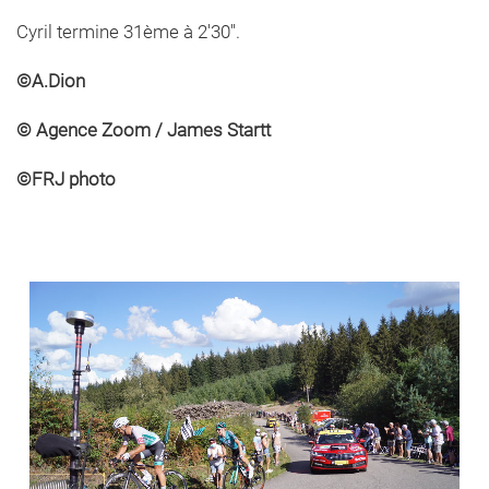
Cyril termine 31ème à 2'30''.
©A.Dion
© Agence Zoom / James Startt
©FRJ photo