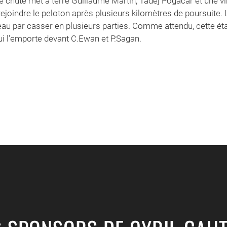
le chute met à terre Guillaume Martin, Tadej Pogacar et une v
ejoindre le peloton après plusieurs kilomètres de poursuite. 
veau par casser en plusieurs parties. Comme attendu, cette ét
qui l’emporte devant C.Ewan et P.Sagan.