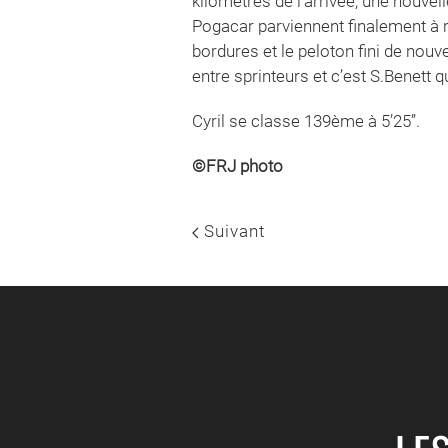
kilomètres de l’arrivée, une nouvel
Pogacar parviennent finalement à r
bordures et le peloton fini de nou
entre sprinteurs et c’est S.Benett 
Cyril se classe 139ème à 5’25’’.
©FRJ photo
Suivant