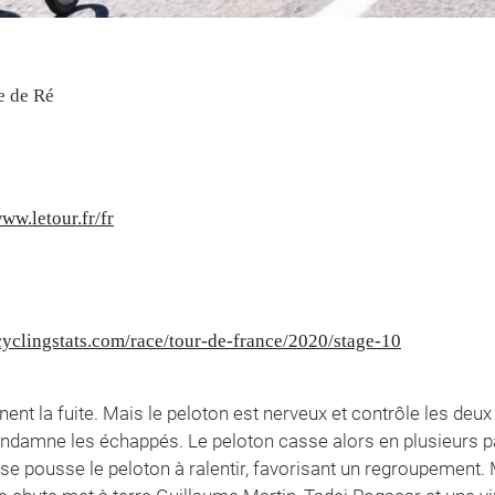
le de Ré
www.letour.fr/fr
yclingstats.com/race/tour-de-france/2020/stage-10
ent la fuite. Mais le peloton est nerveux et contrôle les deu
condamne les échappés. Le peloton casse alors en plusieurs pa
rse pousse le peloton à ralentir, favorisant un regroupement.