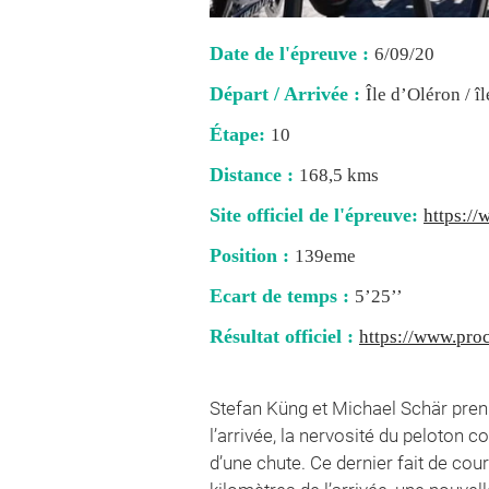
Date de l'épreuve :
6/09/20
Départ / Arrivée :
Île d’Oléron / î
Étape:
10
Distance :
168,5 kms
Site officiel de l'épreuve:
https://
Position :
139eme
Ecart de temps :
5’25’’
Résultat officiel :
https://www.proc
Stefan Küng et Michael Schär prenn
l’arrivée, la nervosité du peloton 
d’une chute. Ce dernier fait de cou