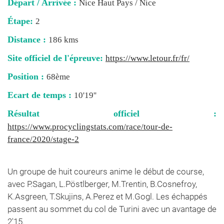
Départ / Arrivée :
Nice Haut Pays / Nice
Étape:
2
Distance :
186 kms
Site officiel de l'épreuve:
https://www.letour.fr/fr/
Position :
68ème
Ecart de temps :
10'19''
Résultat officiel :
https://www.procyclingstats.com/race/tour-de-
france/2020/stage-2
Un groupe de huit coureurs anime le début de course,
avec P.Sagan, L.Pöstlberger, M.Trentin, B.Cosnefroy,
K.Asgreen, T.Skujins, A.Perez et M.Gogl. Les échappés
passent au sommet du col de Turini avec un avantage de
2'15.