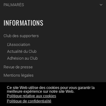
PALMARÈS
INFORMATIONS
Club des supporters
L'Association
Actualité du Club
Adhésion au Club
Revue de presse
Mentions légales
Contact
Ce site Web utilise des cookies pour vous garantir la
meilleure expérience sur notre site Web.
En utilisant ce site Web, vous acceptez l'utilisation de
Politique relative aux cookies
© www.cyril-gautier.fr 2012 / 2021
cookies comme décrit dans notre politique de
Politique de confidentialité