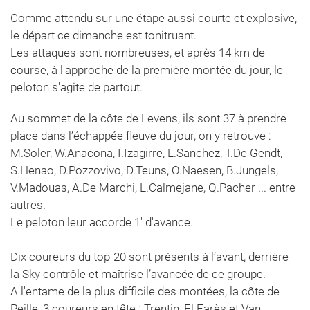
Comme attendu sur une étape aussi courte et explosive,
le départ ce dimanche est tonitruant.
Les attaques sont nombreuses, et après 14 km de
course, à l'approche de la première montée du jour, le
peloton s'agite de partout.
Au sommet de la côte de Levens, ils sont 37 à prendre
place dans l’échappée fleuve du jour, on y retrouve :
M.Soler, W.Anacona, I.Izagirre, L.Sanchez, T.De Gendt,
S.Henao, D.Pozzovivo, D.Teuns, O.Naesen, B.Jungels,
V.Madouas, A.De Marchi, L.Calmejane, Q.Pacher ... entre
autres.
Le peloton leur accorde 1' d'avance.
Dix coureurs du top-20 sont présents à l’avant, derrière
la Sky contrôle et maîtrise l’avancée de ce groupe.
A l'entame de la plus difficile des montées, la côte de
Peille, 3 coureurs en tête : Trentin, El Farès et Van