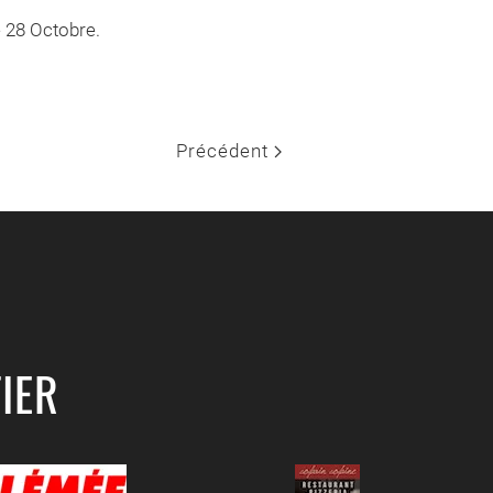
e 28 Octobre.
Précédent
IER