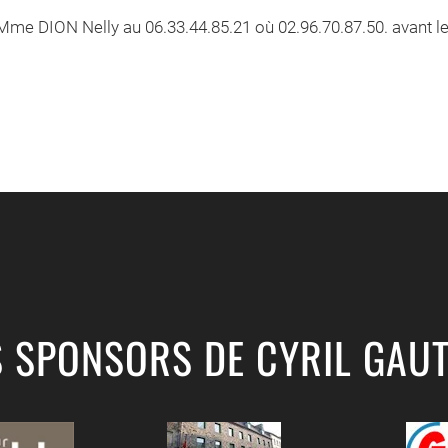
Mme DION Nelly au 06.33.44.85.21 où 02.96.70.87.50. avant l
S SPONSORS DE CYRIL GAUT