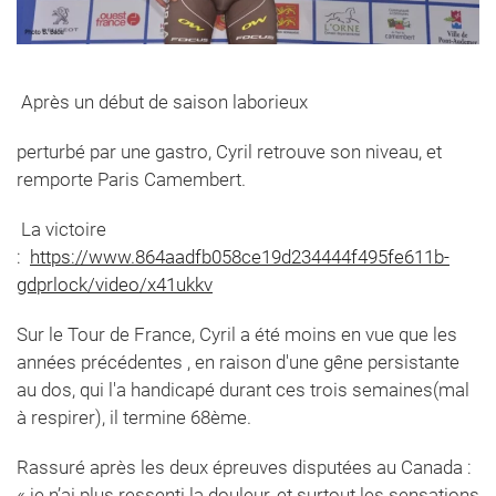
Après un début de saison laborieux
perturbé par une gastro, Cyril retrouve son niveau, et
remporte Paris Camembert.
La victoire
:
https://www.864aadfb058ce19d234444f495fe611b-
gdprlock/video/x41ukkv
Sur le Tour de France, Cyril a été moins en vue que les
années précédentes , en raison d'une gêne persistante
au dos, qui l'a handicapé durant ces trois semaines(mal
à respirer), il termine 68ème.
Rassuré après les deux épreuves disputées au Canada :
« je n’ai plus ressenti la douleur, et surtout les sensations